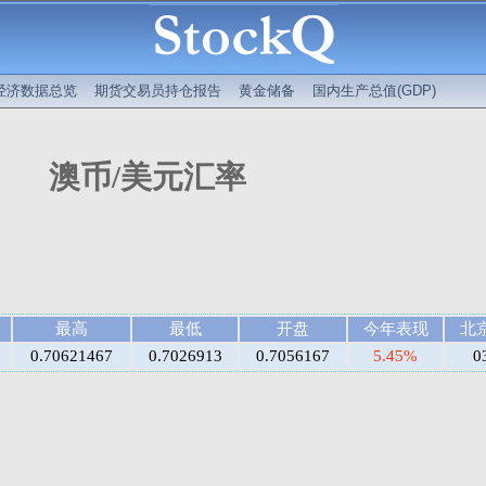
经济数据总览
期货交易员持仓报告
黄金储备
国内生产总值(GDP)
澳币/美元汇率
最高
最低
开盘
今年表现
北
0.70621467
0.7026913
0.7056167
5.45%
0