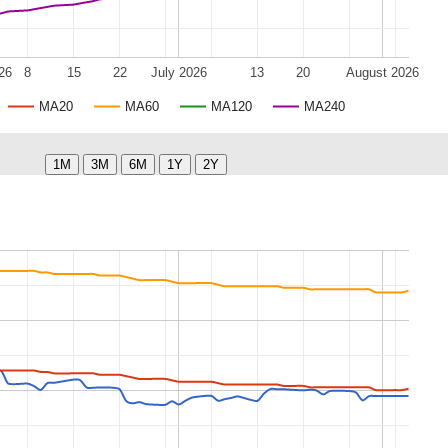
26
8
15
22
July 2026
13
20
August 2026
MA20
MA60
MA120
MA240