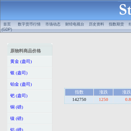
首页
数字货币行情
市场动态
财经电视台
历史资料
指数期货
(GDP)
原物料商品价格
黄金 (盎司)
银 (盎司)
铂金 (盎司)
指数
涨跌
涨跌
钯 (盎司)
142750
1250
0.
铜 (磅)
镍 (磅)
铝 (磅)