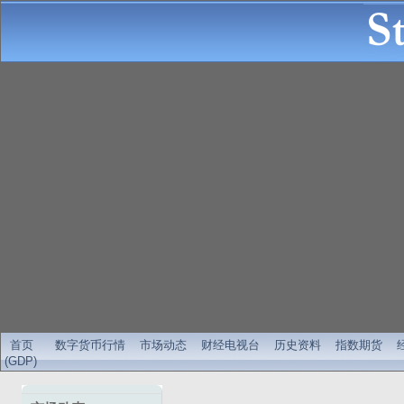
首页
数字货币行情
市场动态
财经电视台
历史资料
指数期货
(GDP)