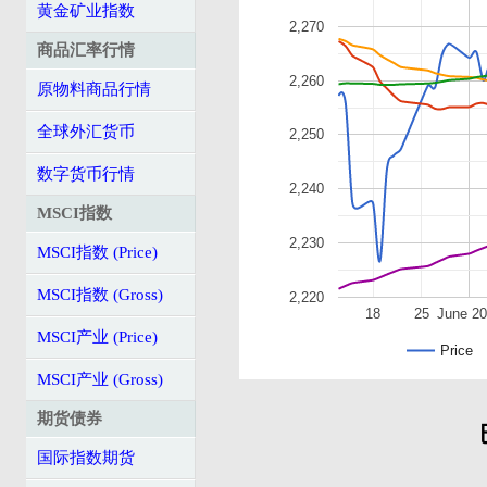
黄金矿业指数
2,270
商品汇率行情
2,260
原物料商品行情
全球外汇货币
2,250
数字货币行情
2,240
MSCI指数
2,230
MSCI指数 (Price)
MSCI指数 (Gross)
2,220
18
25
June 2
MSCI产业 (Price)
Price
MSCI产业 (Gross)
期货债券
国际指数期货