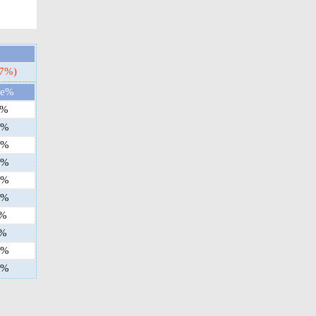
17%)
ge%
%
%
%
%
%
%
%
%
%
%