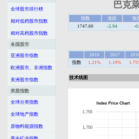
巴克萊
全球股市排行榜
指数
涨跌
涨
相对低档股市指数
1747.60
-2.94
-0
相对高档股市指数
各国股市
2016
2017
201
亚洲股市指数
指数
1.21%
1.19%
1.7
欧洲股市、非洲指数
技术线图
美洲股市指数
类股指数
全球分类指数
Index Price Chart
1,755
全球地产指数
原物料能源指数
1,750
黄金矿业指数