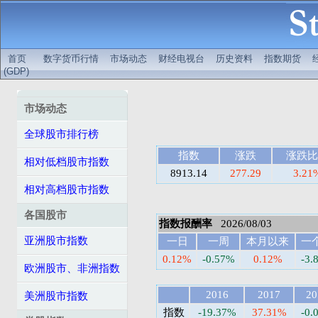
首页
数字货币行情
市场动态
财经电视台
历史资料
指数期货
(GDP)
市场动态
全球股市排行榜
指数
涨跌
涨跌比
相对低档股市指数
8913.14
277.29
3.21
相对高档股市指数
各国股市
指数报酬率
2026/08/03
亚洲股市指数
一日
一周
本月以来
一
0.12%
-0.57%
0.12%
-3.
欧洲股市、非洲指数
2016
2017
20
美洲股市指数
指数
-19.37%
37.31%
-0.