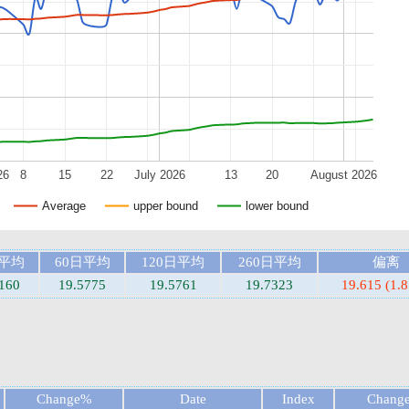
26
8
15
22
July 2026
13
20
August 2026
Average
upper bound
lower bound
日平均
60日平均
120日平均
260日平均
偏离
160
19.5775
19.5761
19.7323
19.615 (1.
Change%
Date
Index
Chang