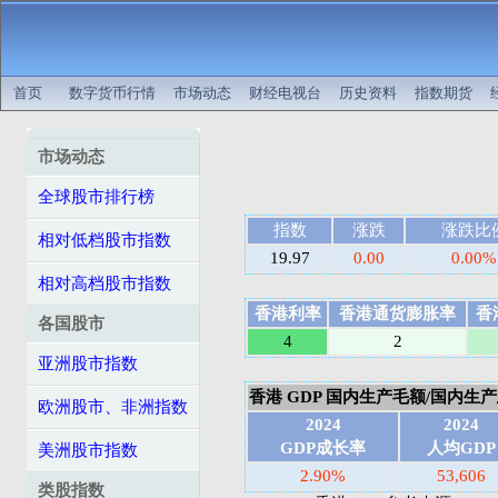
首页
数字货币行情
市场动态
财经电视台
历史资料
指数期货
市场动态
全球股市排行榜
指数
涨跌
涨跌比
相对低档股市指数
19.97
0.00
0.00%
相对高档股市指数
香港利率
香港通货膨胀率
香
各国股市
4
2
亚洲股市指数
香港 GDP 国内生产毛额/国内生产总值
欧洲股市、非洲指数
2024
2024
GDP成长率
人均GDP
美洲股市指数
2.90%
53,606
类股指数