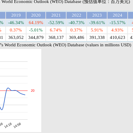
World Economic Outlook (WEO) Database (预估值单位：百万美元)
8
2019
2020
2021
2022
2023
2024
5%
-46.34%
64.19%
-52.59%
-40.73%
-39.61%
-15.57%
%
0.37%
-5.01%
6.74%
0.37%
5.91%
4.93%
31
363,052
344,879
368,137
369,486
391,338
410,623
4
's World Economic Outlook (WEO) Database (values in millions USD)
20
14:18
38
14:58