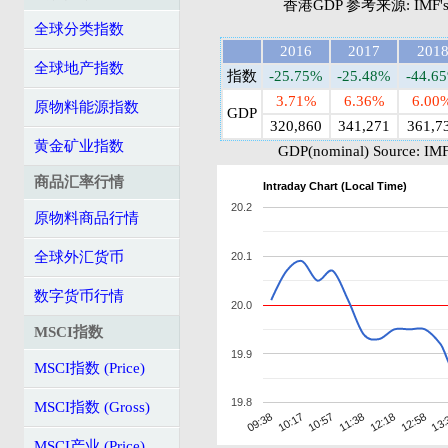
香港GDP 参考来源: IMF's 
全球分类指数
2016
2017
201
全球地产指数
指数
-25.75%
-25.48%
-44.6
3.71%
6.36%
6.00
原物料能源指数
GDP
320,860
341,271
361,7
黄金矿业指数
GDP(nominal) Source: IMF
商品汇率行情
Intraday Chart (Local Time)
20.2
原物料商品行情
全球外汇货币
20.1
数字货币行情
20.0
MSCI指数
19.9
MSCI指数 (Price)
19.8
MSCI指数 (Gross)
10:57
13:
10:17
12:58
09:38
12:18
11:38
MSCI产业 (Price)