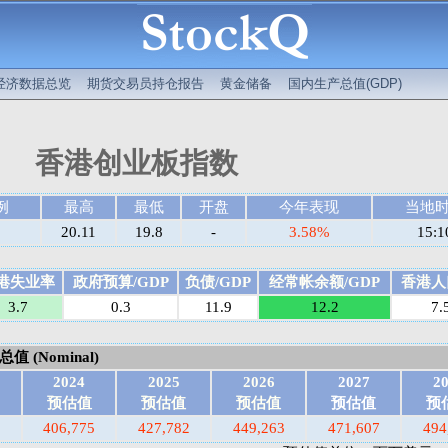
经济数据总览
期货交易员持仓报告
黄金储备
国内生产总值(GDP)
香港创业板指数
例
最高
最低
开盘
今年表现
当地
20.11
19.8
-
3.58%
15:1
港失业率
政府预算/GDP
负债/GDP
经常帐余额/GDP
香港人口
3.7
0.3
11.9
12.2
7.
 (Nominal)
2024
2025
2026
2027
2
预估值
预估值
预估值
预估值
预
406,775
427,782
449,263
471,607
494