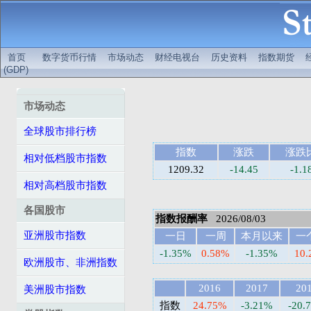
首页
数字货币行情
市场动态
财经电视台
历史资料
指数期货
(GDP)
市场动态
全球股市排行榜
指数
涨跌
涨跌
相对低档股市指数
1209.32
-14.45
-1.
相对高档股市指数
各国股市
指数报酬率
2026/08/03
亚洲股市指数
一日
一周
本月以来
一
-1.35%
0.58%
-1.35%
10
欧洲股市、非洲指数
2016
2017
20
美洲股市指数
指数
24.75%
-3.21%
-20.