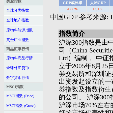
类股指数
GDP成长率
人均GDP
4.60%
13,136
全球分类指数
中国GDP 参考来源: IMF's
全球地产指数
原物料能源指数
指数简介
黄金矿业指数
沪深300指数是由
司（China Securities
商品汇率行情
Ltd）编制， 中
原物料商品行情
立于2005年8月2
全球外汇货币
券交易所和深圳证
数字货币行情
出资发起设立的一
MSCI指数
券指数及指数衍生
的公司。 沪深30
MSCI指数 (Price)
沪深市场70%左
MSCI指数 (Gross)
好的市场代表性和