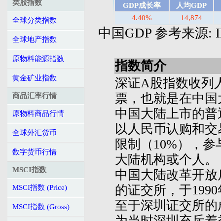
类股指数
GDP成长率
人均GDP
4.40%
14,874
全球分类指数
中国GDP 参考来源: IMF's
全球地产指数
原物料能源指数
指数简介
黄金矿业指数
深证A股指数收列
票，也就是在中国
商品汇率行情
中国大陆上市的普
原物料商品行情
以人民币认购和交
全球外汇货币
限制（10%），
数字货币行情
大陆机构或个人。
MSCI指数
中国大陆改革开放
的证交所，于199
MSCI指数 (Price)
至于深圳证交所的
MSCI指数 (Gross)
为当时深圳充斥着