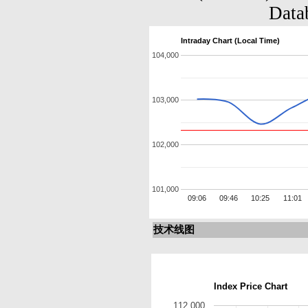
Data
Intraday Chart (Local Time)
104,000
103,000
102,000
101,000
09:06
09:46
10:25
11:01
技术线图
Index Price Chart
112,000