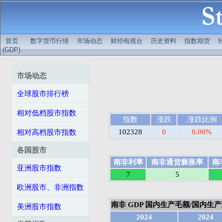
首页
数字货币行情
市场动态
财经电视台
历史资料
指数期货
(GDP)
市场动态
全球股市排行榜
相对低档股市指数
指数
涨跌
涨跌比例
102328
0
0.00%
相对高档股市指数
各国股市
南非利率
南非通货膨胀率
南
亚洲股市指数
7
5
欧洲股市、非洲指数
南非 GDP 国内生产毛额/国内生产总值
美洲股市指数
2024
2024