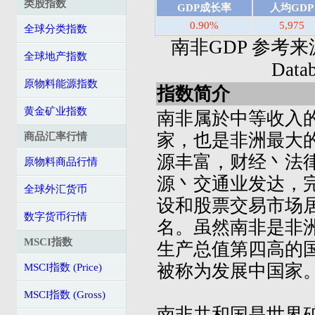
类股指数
GDP成长率
人均GDP
0.90%
5,975
全球分类指数
南非GDP 参考来源: I
全球地产指数
Dat
原物料能源指数
指数简介
黄金矿业指数
南非属於中等收入
家，也是非洲最大
商品汇率行情
源丰富，财经丶法
原物料商品行情
源丶交通业发达，
全球外汇货币
设和股票交易市场
数字货币行情
名。虽然南非是非
MSCI指数
生产总值第四高的
被称为发展中国家
MSCI指数 (Price)
MSCI指数 (Gross)
南非共和国是世界