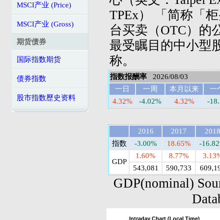
MSCI产业 (Price)
TPEx） 「简称
MSCI产业 (Gross)
台买卖（OTC）的
期货债券
最受瞩目的中小型
称。
国际指数期货
指数报酬率
2026/08/03
债券指数
一日
一周
本月以来
一
股市指数歷史资料
4.32%
-4.02%
4.32%
-18
2016
2017
201
指数
-3.00%
18.65%
-16.8
1.60%
8.77%
3.13
GDP
543,081
590,733
609,1
GDP(nominal) Sou
Data
Intraday Chart (Local Time)