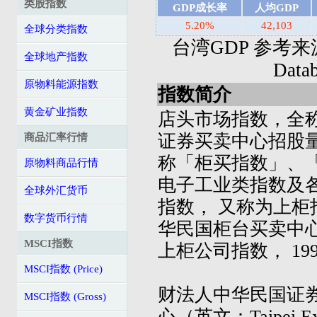
类股指数
GDP成长率
人均GDP
5.20%
42,103
全球分类指数
台湾GDP 参考来源: I
全球地产指数
Dat
原物料能源指数
指数简介
黄金矿业指数
店头市场指数，全
证券买卖中心招股量
商品汇率行情
称「柜买指数」、「
原物料商品行情
电子工业类指数及
全球外汇货币
指数， 又称为上柜
数字货币行情
华民国柜台买卖中
MSCI指数
上柜公司指数， 19
MSCI指数 (Price)
财法人中华民国证
MSCI指数 (Gross)
心（英文：Taipei Ex