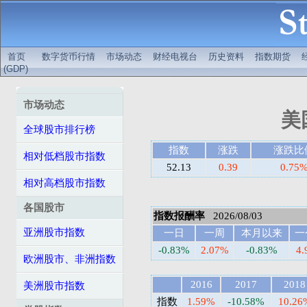
首页
数字货币行情
市场动态
财经电视台
历史资料
指数期货
(GDP)
市场动态
美
全球股市排行榜
指数
涨跌
涨跌比
相对低档股市指数
52.13
0.39
0.75
相对高档股市指数
各国股市
指数报酬率
2026/08/03
亚洲股市指数
一日
一周
本月以来
一
-0.83%
2.07%
-0.83%
4
欧洲股市、非洲指数
2016
2017
2018
美洲股市指数
指数
1.59%
-10.58%
10.26