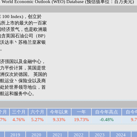
World Economic Outlook (WEO) Database (预估值单位：百万美元)
00 Index)，创立於
交易所上市的最大的一百家
国经济景气，也是欧洲最
包含英国石油公司（BP）
沃达丰丶苏格兰皇家银
。
济强国以及金融中心，
力平价计算，英国是世
洲仅次於德国。 英国的
航运业丶保险业以及商
且处於世界领导地位，首
航运和服务中心。
个月
三个月
六个月
今年以来
一年
自今年高点
自今
67%
4.76%
5.27%
9.33%
19.73%
-0.48%
9.
2019
2020
2021
2022
2023
2024