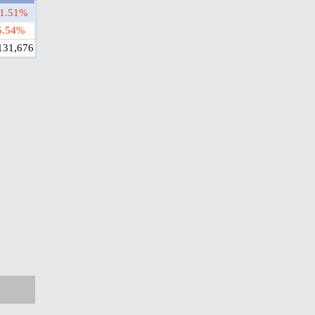
1.51%
5.54%
131,676