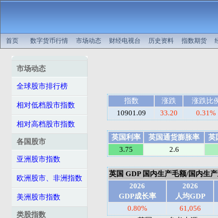
首页
数字货币行情
市场动态
财经电视台
历史资料
指数期货
市场动态
全球股市排行榜
指数
涨跌
涨跌比
相对低档股市指数
10901.09
33.20
0.31%
相对高档股市指数
英国利率
英国通货膨胀率
英
各国股市
3.75
2.6
亚洲股市指数
英国 GDP 国内生产毛额/国内生产总值
欧洲股市、非洲指数
2026
2026
GDP成长率
人均GDP
美洲股市指数
0.80%
61,056
类股指数