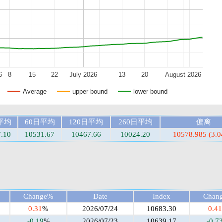
6
8
15
22
July 2026
13
20
August 2026
Average
upper bound
lower bound
平均
60日平均
120日平均
260日平均
偏离
.10
10531.67
10467.66
10024.20
10578.985 (3.
Change%
Date
Index
Chan
0.31
%
2026/07/24
10683.30
0.41
-0.19
%
2026/07/23
10639.17
-0.7