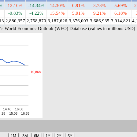
%
12.10%
-14.34%
14.30%
0.91%
3.78%
5.69%
2
%
-0.83%
-4.22%
15.54%
5.91%
9.21%
6.18%
13
2,880,357
2,758,870
3,187,626
3,376,003
3,686,935
3,914,821
4,
's World Economic Outlook (WEO) Database (values in millions USD)
10,868
14:48
16:08
4:28
15:03
16:35