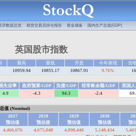
经济数据总览
期货交易员持仓报告
黄金储备
国内生产总值(GDP)
英国股市指数
例
最高
最低
开盘
今年表现
当
10959.94
10855.17
10867.91
9.76%
16
国失业率
政府预算/GDP
负债/GDP
经常帐余额/GDP
英国人口
4.9
-4.3
94.3
-2.4
69
 (Nominal)
2027
2028
2029
2030
20
预估值
预估值
预估值
预估值
预
4,466,076
4,675,048
4,898,448
5,148,434
5,40