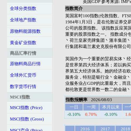
英国GDP 参考来源: IMF's 
全球分类指数
指数简介
英国富时100指数(伦敦指数、FTSE 1
全球地产指数
1984年1月3日，是在伦敦证券
公司的股票指数。 该指数反应英
原物料能源指数
重要的股票指数之一。 指数成分
丶荷兰皇家壳牌集团丶滙丰集团丶
黄金矿业指数
行集团和葛兰素史克股份有限公司
商品汇率行情
英国作为一个重要的贸易实体丶经
原物料商品行情
是世界第四大经济体系；若以购买
界第五大经济体系。她的经济在欧
全球外汇货币
服务业，特别是银行业丶金融业丶
业服务业占GDP的比重最大，而
数字货币行情
都伦敦更是世界数一数二的金融丶
MSCI指数
指数报酬率
2026/08/03
一日
一周
本月以来
一
MSCI指数 (Price)
-0.10%
0.70%
-0.10%
1.
MSCI指数 (Gross)
2016
2017
2018
MSCI产业 (Price)