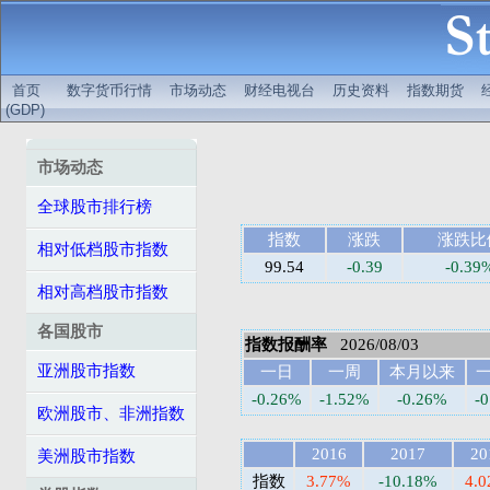
首页
数字货币行情
市场动态
财经电视台
历史资料
指数期货
(GDP)
市场动态
全球股市排行榜
指数
涨跌
涨跌比
相对低档股市指数
99.54
-0.39
-0.39
相对高档股市指数
各国股市
指数报酬率
2026/08/03
亚洲股市指数
一日
一周
本月以来
-0.26%
-1.52%
-0.26%
-
欧洲股市、非洲指数
2016
2017
20
美洲股市指数
指数
3.77%
-10.18%
4.