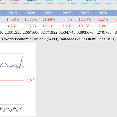
2019
2020
2021
2022
2023
2024
%
14.38%
15.75%
21.99%
4.44%
18.74%
8.27%
%
4.76%
-5.79%
19.13%
11.23%
10.15%
9.68%
30
2,831,553
2,667,686
3,177,922
3,534,743
3,893,670
4,270,765
4,
's World Economic Outlook (WEO) Database (values in millions USD)
78,581
15:32
12:24
12:45
05