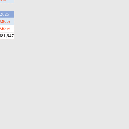
2025
8.96%
9.63%
681,947