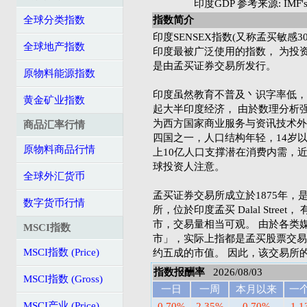
印度GDP 参考来源: IMF's 
全球分类指数
指数简介
印度SENSEX指数(又称孟买敏感30指
全球地产指数
印度最被广泛使用的指数， 为投
是由孟买证券交易所发行。
原物料能源指数
印度虽然教育不普及丶识字率低，
黄金矿业指数
起大半印度经济， 由於数理分析
为西方国家商业服务与资讯技术外
商品汇率行情
四国之一，人口结构年轻，14岁
原物料商品行情
上10亿人口支撑潜在消费内需，
球投资人注意。
全球外汇货币
孟买证券交易所成立於1875年，
数字货币行情
所，位於印度孟买 Dalal Street
市，交易量相当可观。 由於各类
MSCI指数
市」，实际上指都是孟买股票交易所
MSCI指数 (Price)
约五成的市值。 因此，该交易所的
指数报酬率
2026/08/03
MSCI指数 (Gross)
一日
一周
本月以来
一
MSCI产业 (Price)
0.70%
2.35%
0.70%
1.