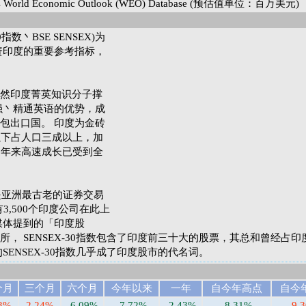
World Economic Outlook (WEO) Database (预估值单位：百万美元)
数丶BSE SENSEX)为
资印度的重要参考指标，
然印度菁英知识分子撑
强丶精通英语的优势，成
包出口国。 印度为金砖
以下占人口三成以上，加
近年来高速成长已受到全
是亚洲最古老的证券交易
， 有3,500个印度公司在此上
媒体提到的「印度股
， SENSEX-30指数包含了印度前三十大的股票，其总和曾经占印
SENSEX-30指数几乎成了印度股市的代名词。
个月
三个月
六个月
今年以来
一年
自今年高点
自今
13%
2.24%
-6.09%
-7.72%
-2.43%
-8.31%
9.